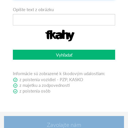
Opíšte text z obrázku
Vyhľadať
Informácie sú zobrazené k škodovým udalostiam:
z poistenia vozidiel - PZP, KASKO
z majetku a zodpovednosti
z poistenia osôb
Zavolajte nám