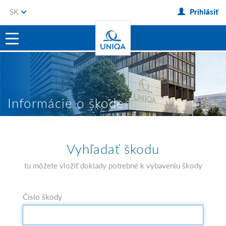
SK
Prihlásiť
Informácie o škode
Vyhľadať škodu
tu môžete vložiť doklady potrebné k vybaveniu škody
Číslo škody