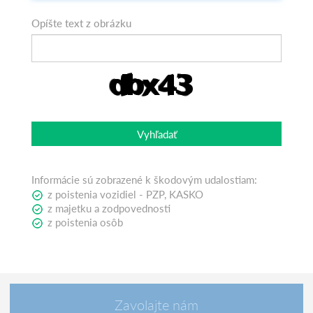
Opíšte text z obrázku
Vyhľadať
Informácie sú zobrazené k škodovým udalostiam:
z poistenia vozidiel - PZP, KASKO
z majetku a zodpovednosti
z poistenia osôb
Zavolajte nám