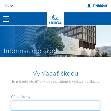
SK
Prihlásiť
Informácie o škode
Vyhľadať škodu
tu môžete vložiť doklady potrebné k vybaveniu škody
Číslo škody