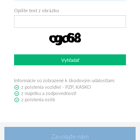
Opíšte text z obrázku
Vyhľadať
Informácie sú zobrazené k škodovým udalostiam:
z poistenia vozidiel - PZP, KASKO
z majetku a zodpovednosti
z poistenia osôb
Zavolajte nám