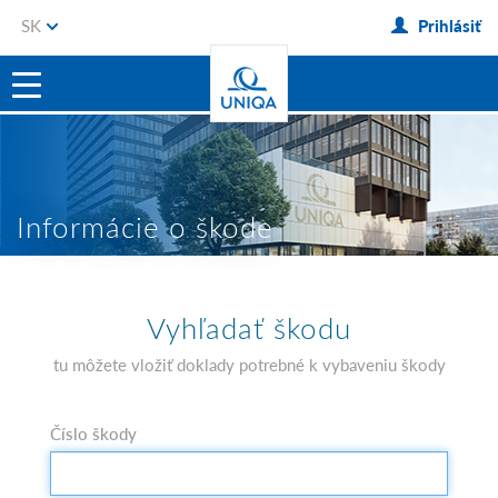
SK
Prihlásiť
Informácie o škode
Vyhľadať škodu
tu môžete vložiť doklady potrebné k vybaveniu škody
Číslo škody