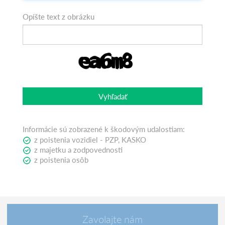
Opíšte text z obrázku
Vyhľadať
Informácie sú zobrazené k škodovým udalostiam:
z poistenia vozidiel - PZP, KASKO
z majetku a zodpovednosti
z poistenia osôb
Zavolajte nám