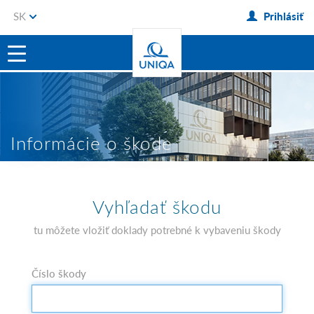
SK
Prihlásiť
Informácie o škode
Vyhľadať škodu
tu môžete vložiť doklady potrebné k vybaveniu škody
Číslo škody