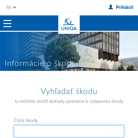
SK
Prihlásiť
Informácie o škode
Vyhľadať škodu
tu môžete vložiť doklady potrebné k vybaveniu škody
Číslo škody