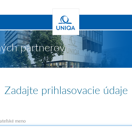
ných partnerov
Zadajte prihlasovacie údaje
ateľské meno