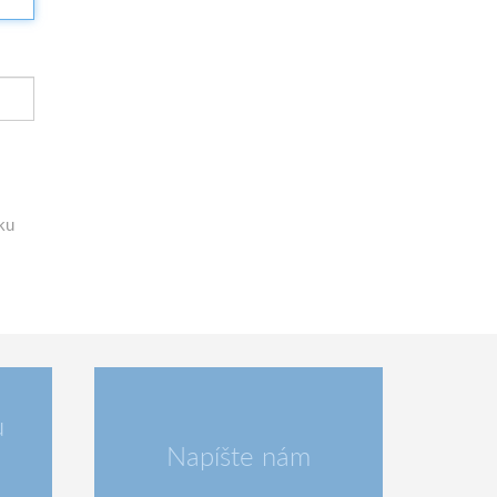
ku
u
Napíšte nám