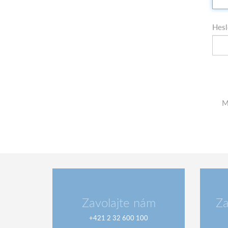
Hes
M
Zavolajte nám
Za
+421 2 32 600 100