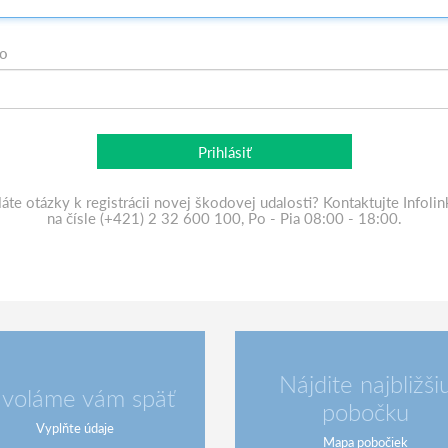
lo
Prihlásiť
áte otázky k registrácii novej škodovej udalosti? Kontaktujte Infolin
na čísle (+421) 2 32 600 100, Po - Pia 08:00 - 18:00.
Nájdite najbližši
voláme vám späť
pobočku
Vyplňte údaje
Mapa pobočiek