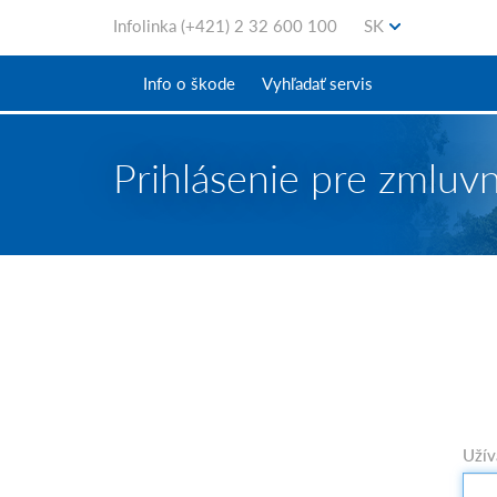
Infolinka
(+421) 2 32 600 100
SK
Info o škode
Vyhľadať servis
Prihlásenie pre zmluv
Užív