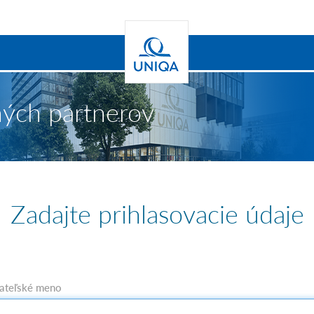
ných partnerov
Zadajte prihlasovacie údaje
ateľské meno