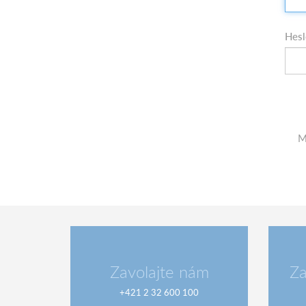
Hes
M
Zavolajte nám
Za
+421 2 32 600 100