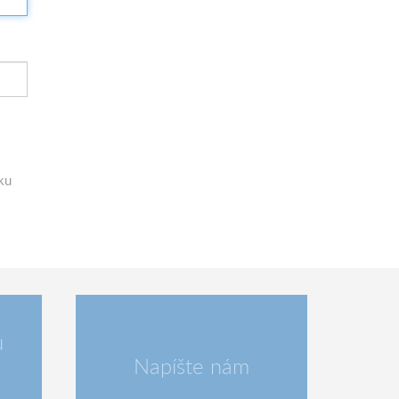
ku
u
Napíšte nám