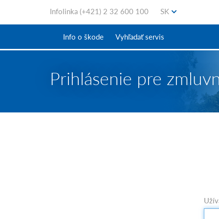
Infolinka
(+421) 2 32 600 100
SK
Info o škode
Vyhľadať servis
Prihlásenie pre zmluv
Užív