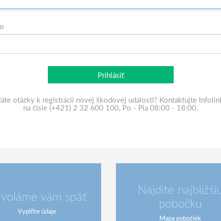
lo
Prihlásiť
áte otázky k registrácii novej škodovej udalosti? Kontaktujte Infolin
na čísle (+421) 2 32 600 100, Po - Pia 08:00 - 18:00.
Nájdite najbližši
voláme vám späť
pobočku
Vyplňte údaje
Mapa pobočiek