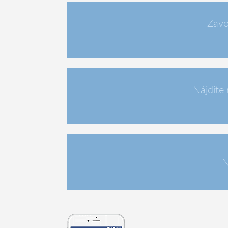
Zavo
Nájdite 
N