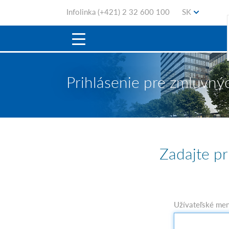
Infolinka
(+421) 2 32 600 100
SK
Prihlásenie pre zmluvný
Zadajte pr
Užívateľské me