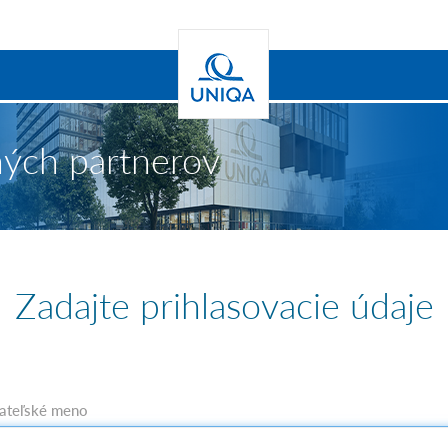
ných partnerov
Zadajte prihlasovacie údaje
ateľské meno