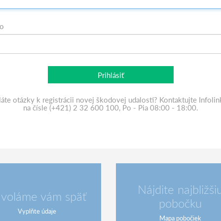
lo
Prihlásiť
áte otázky k registrácii novej škodovej udalosti? Kontaktujte Infolin
na čísle (+421) 2 32 600 100, Po - Pia 08:00 - 18:00.
Nájdite najbližši
voláme vám späť
pobočku
Vyplňte údaje
Mapa pobočiek