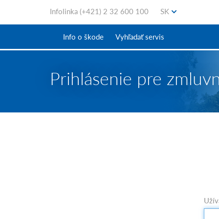
Infolinka
(+421) 2 32 600 100
SK
Info o škode
Vyhľadať servis
Prihlásenie pre zmluv
Užív