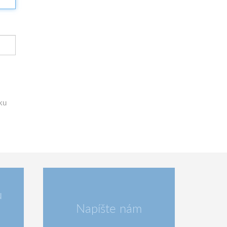
ku
u
Napíšte nám