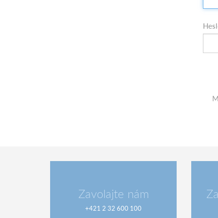
Hes
M
Zavolajte nám
Za
+421 2 32 600 100